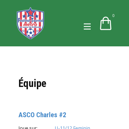
0
Équipe
ASCO Charles #2
Joue sur:
U-11/12 Feminin