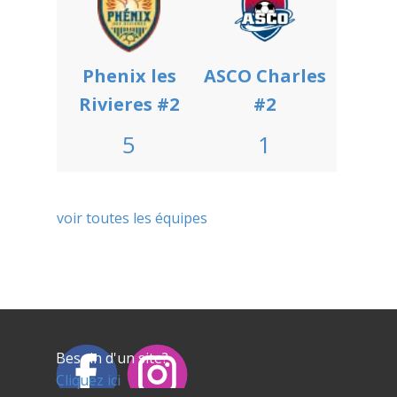
Phenix les
ASCO Charles
Rivieres #2
#2
5
1
voir toutes les équipes
Besoin d'un site?
Cliquez ici